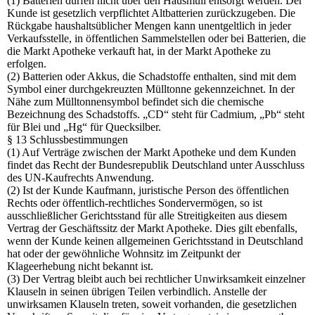
(1) Batterien dürfen nicht über den Hausmüll entsorgt werden. Der
Kunde ist gesetzlich verpflichtet Altbatterien zurückzugeben. Die
Rückgabe haushaltsüblicher Mengen kann unentgeltlich in jeder
Verkaufsstelle, in öffentlichen Sammelstellen oder bei Batterien, die
die Markt Apotheke verkauft hat, in der Markt Apotheke zu
erfolgen.
(2) Batterien oder Akkus, die Schadstoffe enthalten, sind mit dem
Symbol einer durchgekreuzten Mülltonne gekennzeichnet. In der
Nähe zum Mülltonnensymbol befindet sich die chemische
Bezeichnung des Schadstoffs. „CD“ steht für Cadmium, „Pb“ steht
für Blei und „Hg“ für Quecksilber.
§ 13 Schlussbestimmungen
(1) Auf Verträge zwischen der Markt Apotheke und dem Kunden
findet das Recht der Bundesrepublik Deutschland unter Ausschluss
des UN-Kaufrechts Anwendung.
(2) Ist der Kunde Kaufmann, juristische Person des öffentlichen
Rechts oder öffentlich-rechtliches Sondervermögen, so ist
ausschließlicher Gerichtsstand für alle Streitigkeiten aus diesem
Vertrag der Geschäftssitz der Markt Apotheke. Dies gilt ebenfalls,
wenn der Kunde keinen allgemeinen Gerichtsstand in Deutschland
hat oder der gewöhnliche Wohnsitz im Zeitpunkt der
Klageerhebung nicht bekannt ist.
(3) Der Vertrag bleibt auch bei rechtlicher Unwirksamkeit einzelner
Klauseln in seinen übrigen Teilen verbindlich. Anstelle der
unwirksamen Klauseln treten, soweit vorhanden, die gesetzlichen