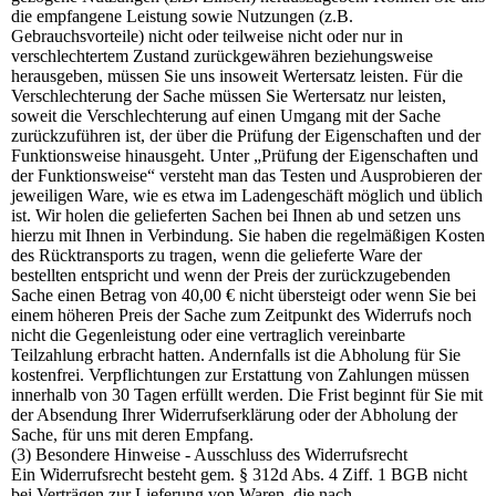
die empfangene Leistung sowie Nutzungen (z.B.
Gebrauchsvorteile) nicht oder teilweise nicht oder nur in
verschlechtertem Zustand zurückgewähren beziehungsweise
herausgeben, müssen Sie uns insoweit Wertersatz leisten. Für die
Verschlechterung der Sache müssen Sie Wertersatz nur leisten,
soweit die Verschlechterung auf einen Umgang mit der Sache
zurückzuführen ist, der über die Prüfung der Eigenschaften und der
Funktionsweise hinausgeht. Unter „Prüfung der Eigenschaften und
der Funktionsweise“ versteht man das Testen und Ausprobieren der
jeweiligen Ware, wie es etwa im Ladengeschäft möglich und üblich
ist. Wir holen die gelieferten Sachen bei Ihnen ab und setzen uns
hierzu mit Ihnen in Verbindung. Sie haben die regelmäßigen Kosten
des Rücktransports zu tragen, wenn die gelieferte Ware der
bestellten entspricht und wenn der Preis der zurückzugebenden
Sache einen Betrag von 40,00 € nicht übersteigt oder wenn Sie bei
einem höheren Preis der Sache zum Zeitpunkt des Widerrufs noch
nicht die Gegenleistung oder eine vertraglich vereinbarte
Teilzahlung erbracht hatten. Andernfalls ist die Abholung für Sie
kostenfrei. Verpflichtungen zur Erstattung von Zahlungen müssen
innerhalb von 30 Tagen erfüllt werden. Die Frist beginnt für Sie mit
der Absendung Ihrer Widerrufserklärung oder der Abholung der
Sache, für uns mit deren Empfang.
(3) Besondere Hinweise - Ausschluss des Widerrufsrecht
Ein Widerrufsrecht besteht gem. § 312d Abs. 4 Ziff. 1 BGB nicht
bei Verträgen zur Lieferung von Waren, die nach