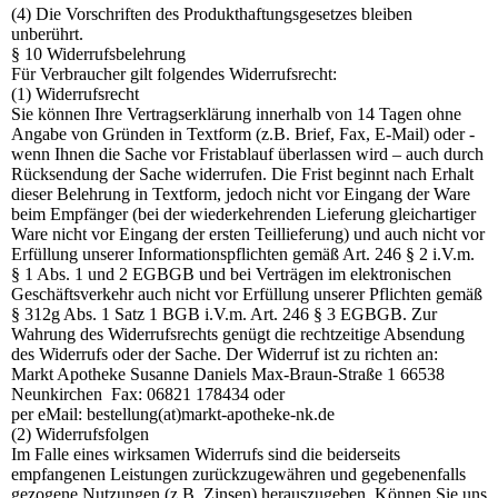
(4) Die Vorschriften des Produkthaftungsgesetzes bleiben
unberührt.
§ 10 Widerrufsbelehrung
Für Verbraucher gilt folgendes Widerrufsrecht:
(1) Widerrufsrecht
Sie können Ihre Vertragserklärung innerhalb von 14 Tagen ohne
Angabe von Gründen in Textform (z.B. Brief, Fax, E-Mail) oder -
wenn Ihnen die Sache vor Fristablauf überlassen wird – auch durch
Rücksendung der Sache widerrufen. Die Frist beginnt nach Erhalt
dieser Belehrung in Textform, jedoch nicht vor Eingang der Ware
beim Empfänger (bei der wiederkehrenden Lieferung gleichartiger
Ware nicht vor Eingang der ersten Teillieferung) und auch nicht vor
Erfüllung unserer Informationspflichten gemäß Art. 246 § 2 i.V.m.
§ 1 Abs. 1 und 2 EGBGB und bei Verträgen im elektronischen
Geschäftsverkehr auch nicht vor Erfüllung unserer Pflichten gemäß
§ 312g Abs. 1 Satz 1 BGB i.V.m. Art. 246 § 3 EGBGB. Zur
Wahrung des Widerrufsrechts genügt die rechtzeitige Absendung
des Widerrufs oder der Sache. Der Widerruf ist zu richten an:
Markt Apotheke Susanne Daniels Max-Braun-Straße 1 66538
Neunkirchen Fax: 06821 178434 oder
per eMail: bestellung(at)markt-apotheke-nk.de
(2) Widerrufsfolgen
Im Falle eines wirksamen Widerrufs sind die beiderseits
empfangenen Leistungen zurückzugewähren und gegebenenfalls
gezogene Nutzungen (z.B. Zinsen) herauszugeben. Können Sie uns