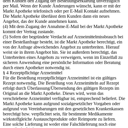
dem Kunden den Zugang der Bestellungserklärung unverzüglich
per Mail. Wenn der Kunde Änderungen wünscht, kann er mit der
Markt Apotheke telefonisch oder per E-Mail Kontakt aufnehmen.
Die Markt Apotheke überlässt dem Kunden dann ein neues
Angebot, das der Kunde annehmen kann.
(4) Mit dem Zugang der Annahme-E-Mail bei der Markt Apotheke
kommt der Vertrag zustande.
(5) Sofern der begründete Verdacht auf Arzneimittelmissbrauch bei
einer Bestellanfrage besteht, ist die Markt Apotheke berechtigt, ein
von der Anfrage abweichendes Angebot zu unterbreiten. Hierauf
weist sie in ihrem Angebot hin. Sie ist außerdem berechtigt, das
Unterbreiten eines Angebots zu verweigern, wenn im Einzelfall zu
sicheren Anwendung eine persönliche Information oder Beratung
durch einen Apotheker notwendig ist.
§ 4 Rezeptpflichtige Arzneimittel
Für die Bestellung rezeptpflichtiger Arzneimittel ist ein gültiges
Rezept notwendig. Die Bestellung von Arzneimitteln auf Rezept
erfolgt durch Überlassung/Übersendung des gültigen Rezepts im
Original an die Markt Apotheke. Dieses wird, wenn das
verschriebene Arzneimittel verfügbar ist, entsprechend beliefert. Die
Markt Apotheke kann aufgrund sozialgesetzlicher Vorgaben oder
aufgrund von Vereinbarungen mit den gesetzlichen Krankenkassen
berechtigt bzw. verpflichtet sein, für bestimmte Medikamente
wirkstoffgleiche Austauschprodukte oder Reimporte zu liefern.
Eine solche Lieferung ist weder eine Falschlieferung noch eine